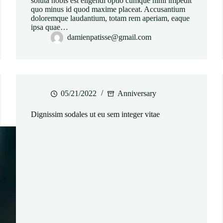
soluta nobis est eligendi optio cumque nihil impedit
quo minus id quod maxime placeat. Accusantium
doloremque laudantium, totam rem aperiam, eaque
ipsa quae…
damienpatisse@gmail.com
05/21/2022
Anniversary
Dignissim sodales ut eu sem integer vitae