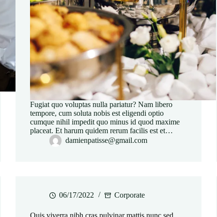
Fugiat quo voluptas nulla pariatur? Nam libero
tempore, cum soluta nobis est eligendi optio
cumque nihil impedit quo minus id quod maxime
placeat. Et harum quidem rerum facilis est et…
damienpatisse@gmail.com
06/17/2022
Corporate
Quis viverra nibh cras pulvinar mattis nunc sed