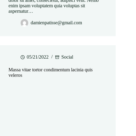
dolor sit amet, consectetur, adipisci velit. Nemo
enim ipsam voluptatem quia voluptas sit
aspernatur…
damienpatisse@gmail.com
05/21/2022
Social
Massa vitae tortor condimentum lacinia quis
veleros